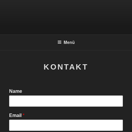
Zum
Inhalt
springen
WELLENWANDLER
Elektronische Musik in Leipzig
Menü
KONTAKT
Name
Email
*