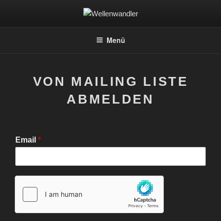
Zum
Inhalt
WELLENWANDLER
Elektronische Musik in Leipzig
springen
Menü
VON MAILING LISTE
ABMELDEN
Email
*